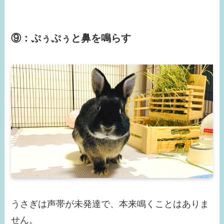
⑨：ぷぅぷぅと鼻を鳴らす
うさぎは声帯が未発達で、本来鳴くことはありま
せん。