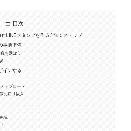
目次
自作LINEスタンプを作る方法５ステップ
成の事前準備
写真を選ぼう！
送
デザインする
をアップロード
像の切り抜き
完成
ド