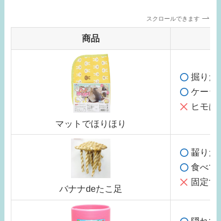
スクロールできます
商品
掘りた
ケージ
ヒモは
マットでほりほり
齧りた
食べて
固定す
バナナdeたこ足