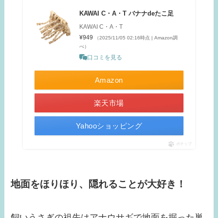
KAWAI C・A・T バナナdeたこ足
KAWAI C・A・T
¥949
（2025/11/05 02:16時点 | Amazon調
べ）
口コミを見る
Amazon
楽天市場
Yahooショッピング
ポチップ
地面をほりほり、隠れることが大好き！
飼いうさぎの祖先はアナウサギで地面を掘った巣