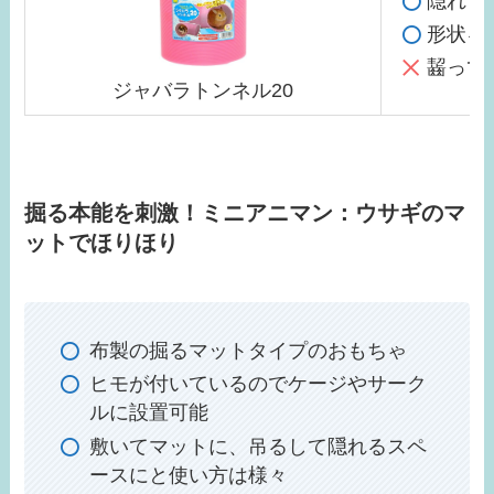
隠れて
形状を
齧って
ジャバラトンネル20
掘る本能を刺激！ミニアニマン：ウサギのマ
ットでほりほり
布製の掘るマットタイプのおもちゃ
ヒモが付いているのでケージやサーク
ルに設置可能
敷いてマットに、吊るして隠れるスペ
ースにと使い方は様々