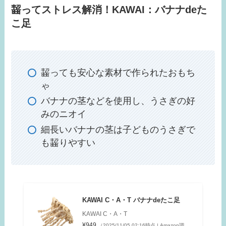
齧ってストレス解消！KAWAI：バナナdeた
こ足
齧っても安心な素材で作られたおもち
ゃ
バナナの茎などを使用し、うさぎの好
みのニオイ
細長いバナナの茎は子どものうさぎで
も齧りやすい
KAWAI C・A・T バナナdeたこ足
KAWAI C・A・T
¥949
（2025/11/05 02:16時点 | Amazon調